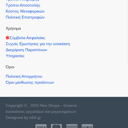
Τρόποι Αποστολής
Κόστος Μεταφορικών
Πολιτική Επιστροφών
Χρήσιμα
Σύμβολα Ασφαλείας
Συχνές Ερωτήσεις για την ενοικίαση
Διαχείριση Παραπόνων
Υπηρεσίες
Όροι
Πολιτική Απορρήτου
Όροι μίσθωσης προϊόντων
Copyright © , HSS Hire Shops - Greece
ενοικιάσεις εργαλείων και μηχανημάτων
Designed by e64.gr