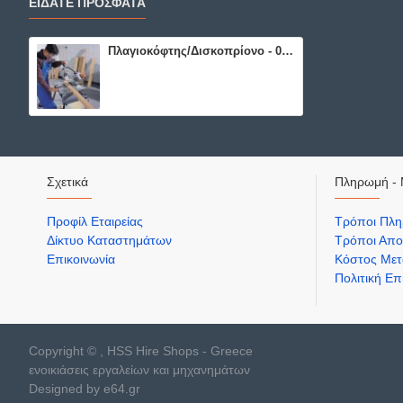
ΕΙΔΑΤΕ ΠΡΟΣΦΑΤΑ
Πλαγιοκόφτης/Δισκοπρίονο - 03411
Σχετικά
Πληρωμή - 
Προφίλ Εταιρείας
Τρόποι Πλ
Δίκτυο Καταστημάτων
Τρόποι Απο
Επικοινωνία
Κόστος Μετ
Πολιτική Ε
Copyright © , HSS Hire Shops - Greece
ενοικιάσεις εργαλείων και μηχανημάτων
Designed by e64.gr