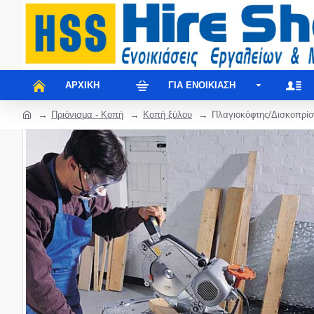
ΑΡΧΙΚΉ
ΓΙΑ ΕΝΟΙΚΊΑΣΗ
Πριόνισμα - Κοπή
Κοπή ξύλου
Πλαγιοκόφτης/Δισκοπρίο