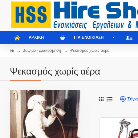
ΑΡΧΙΚΉ
ΓΙΑ ΕΝΟΙΚΊΑΣΗ
Βάψιμο - Διακόσμηση
Ψεκασμός χωρίς αέρα
Ψεκασμός χωρίς αέρα
Σύγκ