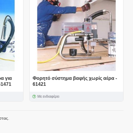
α για
Φορητό σύστημα βαφής χωρίς αέρα -
61471
61421
Με ενδιαφέρει
στας.