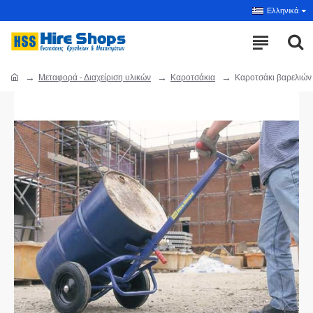
Ελληνικά
Μεταφορά - Διαχείριση υλικών
Καροτσάκια
Καροτσάκι βαρελιών