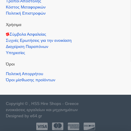
Τρόποι Αποστολής
Κόστος Μεταφορικών
Πολιτική Επιστροφών
Χρήσιμα
Σύμβολα Ασφαλείας
Συχνές Ερωτήσεις για την ενοικίαση
Διαχείριση Παραπόνων
Υπηρεσίες
Όροι
Πολιτική Απορρήτου
Όροι μίσθωσης προϊόντων
Copyright © , HSS Hire Shops - Greece
ενοικιάσεις εργαλείων και μηχανημάτων
Designed by e64.gr