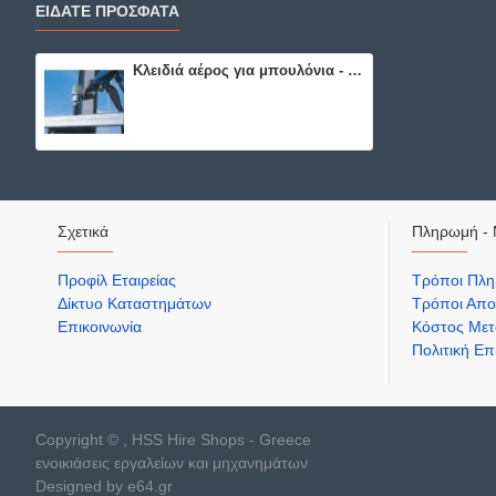
ΕΙΔΑΤΕ ΠΡΟΣΦΑΤΑ
Κλειδιά αέρος για μπουλόνια - 67318
Σχετικά
Πληρωμή - 
Προφίλ Εταιρείας
Τρόποι Πλ
Δίκτυο Καταστημάτων
Τρόποι Απο
Επικοινωνία
Κόστος Μετ
Πολιτική Ε
Copyright © , HSS Hire Shops - Greece
ενοικιάσεις εργαλείων και μηχανημάτων
Designed by e64.gr