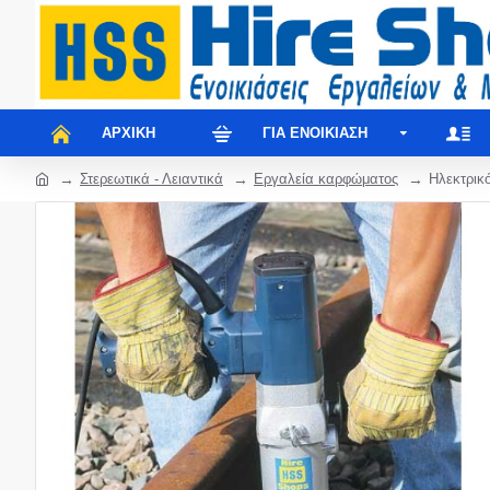
ΑΡΧΙΚΉ
ΓΙΑ ΕΝΟΙΚΊΑΣΗ
Στερεωτικά - Λειαντικά
Εργαλεία καρφώματος
Ηλεκτρικό