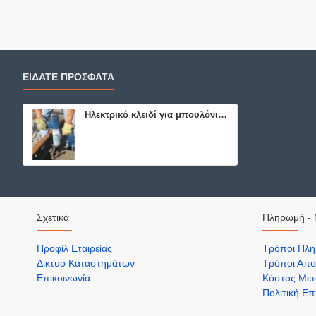
ΕΙΔΑΤΕ ΠΡΟΣΦΑΤΑ
Ηλεκτρικό κλειδί για μπουλόνια - 67311
Σχετικά
Πληρωμή - 
Προφίλ Εταιρείας
Τρόποι Πλ
Δίκτυο Καταστημάτων
Τρόποι Απο
Επικοινωνία
Κόστος Μετ
Πολιτική Ε